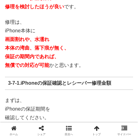
修理を検討したほうが良い
です。
修理は、
iPhone本体に
画面割れや、水濡れ
本体の湾曲、落下痕が無く、
保証の期間内であれば、
無償での対応が可能
かと思います。
3-7-1.iPhoneの保証確認とレシーバー修理金額
まずは、
iPhoneの保証期間
を
確認してください。
AppleCare+に加入している又は、
ホーム
シェア
目次へ
トップ
サイドバー