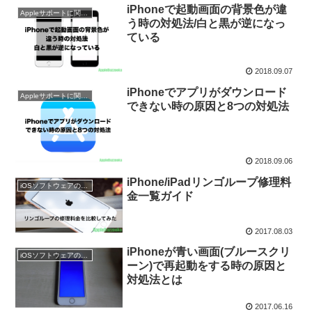
iPhoneで起動画面の背景色が違
Appleサポートに関するトピック
う時の対処法/白と黒が逆になっ
ている
2018.09.07
iPhoneでアプリがダウンロード
Appleサポートに関するトピック
できない時の原因と8つの対処法
2018.09.06
iPhone/iPadリンゴループ修理料
iOSソフトウェアの不具合を解消
金一覧ガイド
2017.08.03
iPhoneが青い画面(ブルースクリ
iOSソフトウェアの不具合を解消
ーン)で再起動をする時の原因と
対処法とは
2017.06.16