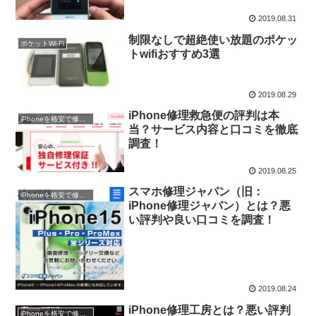
2019.08.31
制限なしで超絶使い放題のポケッ
ポケットWi-Fi
トwifiおすすめ3選
2019.08.29
iPhone修理救急便の評判は本
iPhoneを格安で修理する
当？サービス内容と口コミを徹底
調査！
2019.08.25
スマホ修理ジャパン（旧：
iPhoneを格安で修理する
iPhone修理ジャパン）とは？悪
い評判や良い口コミを調査！
2019.08.24
iPhone修理工房とは？悪い評判
iPhoneを格安で修理する