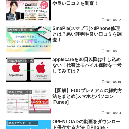
や良い口コミを調査！
2019.08.22
SmaPla(スマプラ)のiPhone修理
iPhoneを格安で修理する
とは？悪い評判や良い口コミを調
査！
2019.08.21
applecareを30日以降は申し込め
AppleCare+まとめ
ない！代替はモバイル保険を一考
してみては？
2019.08.19
【図解】FODプレミアムの解約方
動画見放題アプリ
法をまとめ[スマホとパソコン
iTunes]
2019.08.04
OPENLOADの動画をダウンロー
動画ダウンロード方法
ド保存する方法【iPhone・