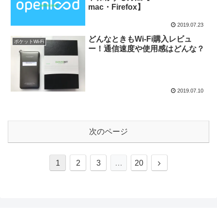
mac・Firefox】
2019.07.23
どんなときもWi-Fi購入レビュ
ポケットWi-Fi
ー！通信速度や使用感はどんな？
2019.07.10
次のページ
次
1
2
3
…
20
へ