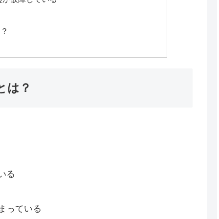
は？
因とは？
ている
しまっている