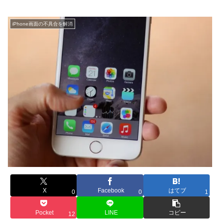
iPhone画面の不具合を解消
X
Facebook
はてブ
0
0
1
Pocket
LINE
コピー
12