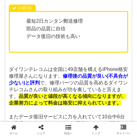
最短2日カンタン郵送修理
部品の品質に自信
データ復旧の技術も高い
ダイワンテレコムは全国に49店舗を構えるiPhone格安
修理屋さんになります。
修理後の品質が良い(不具合が
少ない)と評判
で、修理パーツの品質を高めるダイワン
テレコムさんの取り組みが功を奏していると言えま
す。
品質が良いと値段が高くなる傾向になりますが、
企業努力によって料金は格安に抑えられています。
またデータ復旧サービスに力を入れていて10台中6台
は復活できるとのこと。Apple正規だとデータ関係は
対応不可なので、
水没などでデータを復活させたいと
ホーム
シェア
目次へ
トップ
サイドバー
きに重宝するサービスですね。