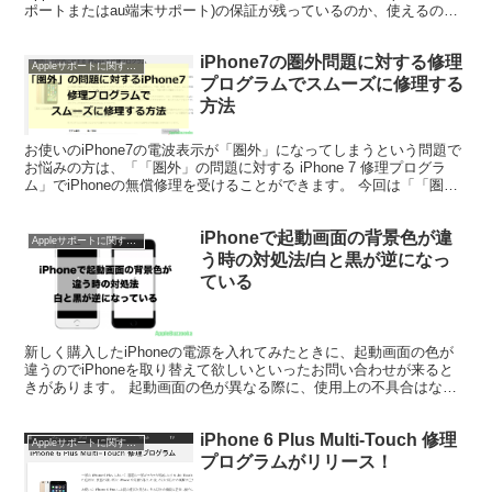
ポートまたはau端末サポート)の保証が残っているのか、使えるのか
調べたい ソフトバンクの保証(あんしん保証...
iPhone7の圏外問題に対する修理
Appleサポートに関するトピック
プログラムでスムーズに修理する
方法
お使いのiPhone7の電波表示が「圏外」になってしまうという問題で
お悩みの方は、「「圏外」の問題に対する iPhone 7 修理プログラ
ム」でiPhoneの無償修理を受けることができます。 今回は「「圏
外」の問題に対する iPhone 7...
iPhoneで起動画面の背景色が違
Appleサポートに関するトピック
う時の対処法/白と黒が逆になっ
ている
新しく購入したiPhoneの電源を入れてみたときに、起動画面の色が
違うのでiPhoneを取り替えて欲しいといったお問い合わせが来ると
きがあります。 起動画面の色が異なる際に、使用上の不具合はない
と知見しているのですが、新しいiPhoneで起...
iPhone 6 Plus Multi-Touch 修理
Appleサポートに関するトピック
プログラムがリリース！