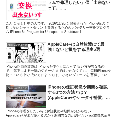
ラムで修理したい」僕「出来ない
っす。。」
こんにちは！ 中の人です。 2016/11/20に 発表された iPhone6sの 予
期しないシャットダウン を改善するための バッテリー交換プログラ
ム iPhone 6s Program for Unexpected Shutdown I...
AppleCare+は自然故障にて最
AppleCare+まとめ
強！ないと損をする理由5選
iPhoneの 自然故障は iPhoneを使う人によって 扱い方が異なるの
で、 落下による一撃のダメージ まではいかなくても、 毎日iPhoneを
使っている中で 扱い方によっては、 小さいダメージを 蓄積していっ
て 半年後とか １年後に ...
iPhoneの保証状況や期間を確認
AppleCare+まとめ
する3つの方法とは？
(AppleCare+やケータイ補償、あ
んしん保証、au端末サポート)
iPhoneの修理をしたい時に保証状況や期間が分からない
AppleCare+がまだ使えるのか？期間内なのか調べたい au(修理代金サ