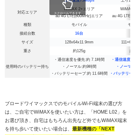
上り速度75Mbps
上り速度
WiMAX 2+エリア
WiMAX
対応エリア
スクロールできます
au 4G LTE(800MHz)エリア
au 4G LTE
種類
モバイル
モ
接続台数
16台
1
サイズ
128x64x11.9mm
111×62
重さ
約125g
約1
・通信速度を優先:約 7.1時間
・通信速度を優
使用時のバッテリー持ち
・ノーマル:約9時間
・ノーマル:
・バッテリーセーブ:約 11.6時間
・バッテリーセ
ブロードワイマックスでのモバイルWi-Fi端末の選び方
は、ご自宅でWiMAXを使いたい方は、「HOME L02」を
お選び頂き、自宅はもちろん出先など外でもWiMAX端末
を持ち歩いて使いたい場合は、
最新機種の「NEXT