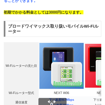
ることができます。
初期でかかる料金としては3000円になります。
ブロードワイマックス取り扱いモバイルWi-Fiル
ーター
Wi-Fiルーターの見た目
Wi-Fiルーター型式
NEXT W06
NEXT
下り速度867Mbps
下り速度4
通信速度