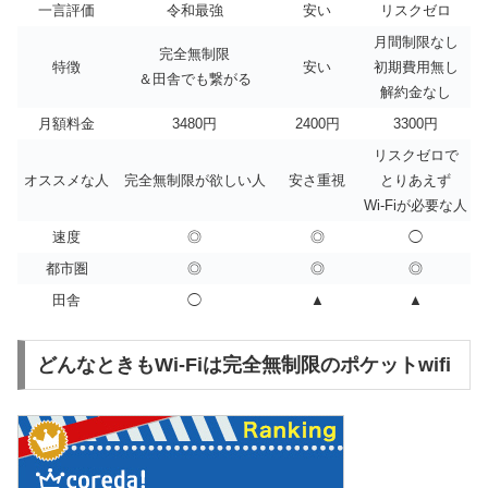
一言評価
令和最強
安い
リスクゼロ
月間制限なし
完全無制限
特徴
安い
初期費用無し
＆田舎でも繋がる
解約金なし
月額料金
3480円
2400円
3300円
リスクゼロで
オススメな人
完全無制限が欲しい人
安さ重視
とりあえず
Wi-Fiが必要な人
速度
◎
◎
◯
都市圏
◎
◎
◎
田舎
◯
▲
▲
どんなときもWi-Fiは完全無制限のポケットwifi