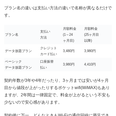
プラン名の違いは支払い方法の違いで名称が異なるだけで
す。
月額料金
月額料金
支払い
プラン名
(1～24
(25ヶ月目
方法
ヶ月目)
以降)
クレジット
データ放題プラン
3,480円
3,980円
カード払い
ベーシック
口座振替
3,980円
4,410円
データ放題プラン
払い
契約年数が3年や4年だったり、3ヶ月までは安いが4ヶ月
目から値段が上がったりするポケットwifi(WiMAX)もあり
ますが、2年間は一律固定で、料金が上がるという不安も
少ないので安心感があります。
契約後に万一、どんなときもWi-Fiの通信回線に満足でき