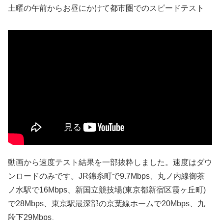
土曜の午前からお昼にかけて都市圏でのスピードテスト
動画から速度テスト結果を一部抜粋しました。速度はダウ
ンロードのみです。JR錦糸町で9.7Mbps、丸ノ内線御茶
ノ水駅で16Mbps、新国立競技場(東京都新宿区霞ヶ丘町)
で28Mbps、東京駅最深部の京葉線ホームで20Mbps、九
段下29Mbps、