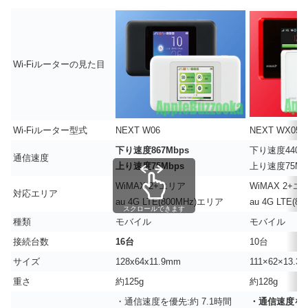
Wi-Fiルーターの見た目
Wi-Fiルーター型式
NEXT W06
NEXT WX05
下り速度867Mbps
下り速度440M
通信速度
上り速度75Mbps
上り速度75Mb
WiMAX 2+エリア
WiMAX 2+エ
対応エリア
au 4G LTE(800MHz)エリア
au 4G LTE(
スクロールできます
種類
モバイル
モバイル
接続台数
16台
10台
サイズ
128x64x11.9mm
111×62×13.3
重さ
約125g
約128g
・通信速度を優先:約 7.1時間
・通信速度を優