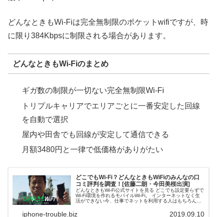
どんなときもWi-Fiは完全無制限のポケットwifiですが、時
に限り384Kbpsに制限される場合があります。
どんなときもWi-Fiのまとめ
ギガ数の制限が一切ない完全無制限Wi-Fi
トリプルキャリアでエリアごとに一番安定した回線
を自動で選択
屋内や田舎でも回線が安定して通信できる
月額3480円と一律で低価格がありがたい
どこでもWi-Fi？どんなときもWiFiのみんなの口
コミ評判を調査！[佐藤二朗・今田美桜出演]
どんなときもWi-Fi公式サイトを見る どこでも設定要らずで
Wi-Fi環境を作れるモバイルWi-Fi。 インターネットなく生
活ができない今、仕事でネットを利用する人はもちろん誰
もがいつでもWi-Fi環境があればよいと思うもの。 モバイル
Wi...
iphone-trouble.biz
2019.09.10