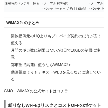
使用時のバッテリー持ち
・ノーマル:約9時間
・ノーマル:約1
・バッテリーセーブ:約 11.6時間
・バッテリーセ
WiMAX2+のまとめ
回線提供元のUQよりもプロパイダ契約のほうが安く
使える
月間のギガ数に制限はないが3日で10GBの制限に注
意
都市圏で高速に使うならWiMAX2+
動画視聴よりもテキストWEBを見るなどに適してい
る
GMO WiMAXの公式サイトはコチラ
縛りなしWi-FiはリスクとコストOFFのポケット