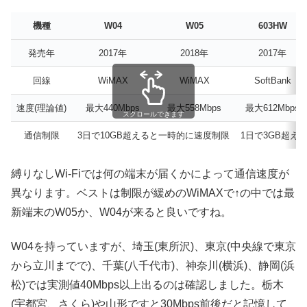
機種
W04
W05
603HW
発売年
2017年
2018年
2017年
回線
WiMAX
WiMAX
SoftBank
速度(理論値)
最大440Mbps
最大558Mbps
最大612Mbps
スクロールできます
通信制限
3日で10GB超えると一時的に速度制限
1日で3GB超え
縛りなしWi-Fiでは何の端末が届くかによって通信速度が
異なります。ベストは制限が緩めのWiMAXで↑の中では最
新端末のW05か、W04が来ると良いですね。
W04を持っていますが、埼玉(東所沢)、東京(中央線で東京
から立川までで)、千葉(八千代市)、神奈川(横浜)、静岡(浜
松)では実測値40Mbps以上出るのは確認しました。栃木
(宇都宮、さくら)や山形ですと30Mbps前後だと記憶して