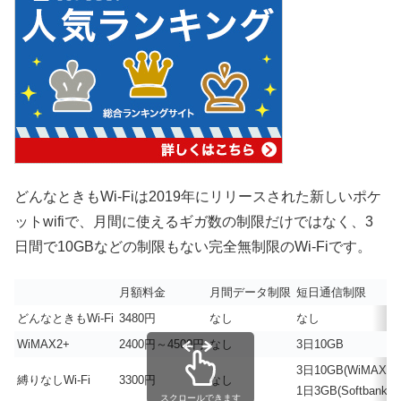
どんなときもWi-Fiは2019年にリリースされた新しいポケ
ットwifiで、月間に使えるギガ数の制限だけではなく、3
日間で10GBなどの制限もない完全無制限のWi-Fiです。
月額料金
月間データ制限
短日通信制限
どんなときもWi-Fi
3480円
なし
なし
WiMAX2+
2400円～4500円
なし
3日10GB
3日10GB(WiMAX端
縛りなしWi-Fi
3300円
なし
1日3GB(Softbank端
スクロールできます