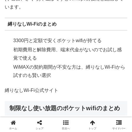
います。
縛りなしWi-Fiのまとめ
3300円と定額で安くポケットwifiが持てる
初期費用と解除費用、端末代金がないのでお試し感
覚で使える
WiMAXの契約期間が不安な方は、縛りなしWi-Fiから
試すのも賢い選択
縛りなしWi-Fi公式サイト
制限なし使い放題のポケットwifiのまとめ
どんなときもWi-Fi
WiMAX2+
縛りなしWi-Fi
ホーム
シェア
目次へ
トップ
サイドバー