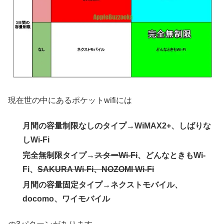
現在世の中にあるポケットwifiには
月間の容量制限なしのタイプ→WiMAX2+、しばりな
しWi-Fi
完全無制限タイプ→
スターWi-Fi
、どんなときもWi-
Fi、
SAKURA Wi-Fi、NOZOMI Wi-Fi
月間の容量固定タイプ→ネクストモバイル、
docomo、ワイモバイル